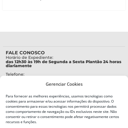
FALE CONOSCO
Horário de Expediente:
das 12h30 às 19h de Segunda a Sexta Plantão 24 horas
diariamente
Telefone:
+55 (48) 3664-7000
Gerenciar Cookies
Emergência:
199
Para fornecer as melhores experiências, usamos tecnologias como
Alertas Defesa Civil:
cookies para armazenar e/ou acessar informações do dispositivo. O
SMS 40199
consentimento para essas tecnologias nos permitirá processar dados
como comportamento de navegação ou IDs exclusivos neste site. Não
ENDEREÇO
consentir ou retirar o consentimento pode afetar negativamente certos
Defesa Civil do Estado de Santa Catarina
recursos e funções.
Av. Ivo Silveira, nº 2320