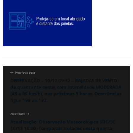
Previous post
OBSERVAÇÃO – 10/12 09:32 – RAJADAS DE VENTO
de quadrante oeste, com intensidade MODERADA
(45 a 65 km/h), nas próximas 3 horas. Ocorrências
ligue 199 ou 193.
Next post
Atualização: Observação Meteorológica SDC/SC
10/12 10:30 -Temporais isolados nesta quarta-