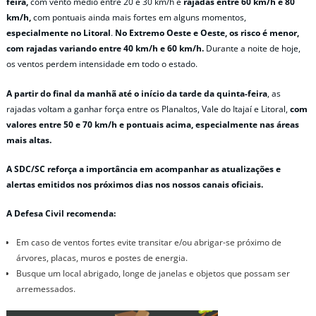
feira,
com vento médio entre 20 e 30 km/h e
rajadas entre 60 km/h e 80
km/h,
com pontuais ainda mais fortes em alguns momentos,
especialmente no Litoral
.
No Extremo Oeste e Oeste, os risco é menor,
com rajadas variando entre 40 km/h e 60 km/h.
Durante a noite de hoje,
os ventos perdem intensidade em todo o estado.
A partir do final da manhã até o início da tarde da quinta-feira
, as
rajadas voltam a ganhar força entre os Planaltos, Vale do Itajaí e Litoral,
com
valores entre 50 e 70 km/h e pontuais acima, especialmente nas áreas
mais altas.
A SDC/SC reforça a importância em acompanhar as atualizações e
alertas emitidos nos próximos dias nos nossos canais oficiais.
A Defesa Civil recomenda:
Em caso de ventos fortes evite transitar e/ou abrigar-se próximo de
árvores, placas, muros e postes de energia.
Busque um local abrigado, longe de janelas e objetos que possam ser
arremessados.