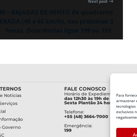
Next post
49 – RAJADAS DE VENTO de quadrante
RADA (45 a 65 km/h), nas próximas 3
horas. Ocorrências ligue 199 ou 193.
XTERNOS
FALE CONOSCO
Horário de Expediente:
e Notícias
Para fornec
das 12h30 às 19h de Segunda a
armazenar e
Sexta Plantão 24 horas diariam
Serviços
tecnologias
ial
Telefone:
exclusivos n
+55 (48) 3664-7000
negativamen
Informação
Emergência:
o Governo
199
A
SC