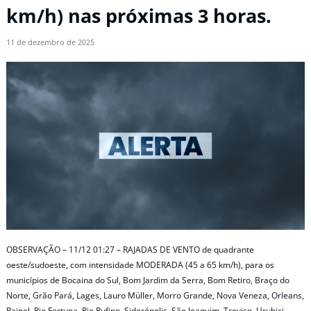
km/h) nas próximas 3 horas.
11 de dezembro de 2025
OBSERVAÇÃO – 11/12 01:27 – RAJADAS DE VENTO de quadrante
oeste/sudoeste, com intensidade MODERADA (45 a 65 km/h), para os
municípios de Bocaina do Sul, Bom Jardim da Serra, Bom Retiro, Braço do
Norte, Grão Pará, Lages, Lauro Müller, Morro Grande, Nova Veneza, Orleans,
Painel, Rio Fortuna, Rio Rufino, Siderópolis, São Joaquim, Treviso, Urubici,