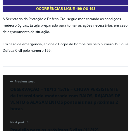
A Secretaria da Proteção e Defesa Civil segue monitorando as condições
meteorológicas. Esteja preparado para tomar as ações necessárias em caso
de agravamento da situação.
Em caso de emergência, acione o Corpo de Bombeiros pelo número 193 ou a
Defesa Civil pelo número 199.
Previous post
OBSERVAÇÃO – 10/12 15:16 – CHUVA PERSISTENTE
de intensidade moderada com RAIOS, RAJADAS DE
VENTO e ALAGAMENTOS pontuais nas próximas 2
horas
Next post
Previsão para os próximos 5 dias (11/12)