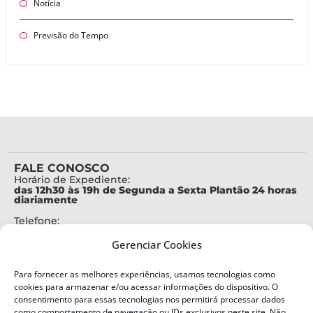
Notícia
Previsão do Tempo
FALE CONOSCO
Horário de Expediente:
das 12h30 às 19h de Segunda a Sexta Plantão 24 horas
diariamente
Telefone:
+55 (48) 3664-7000
Gerenciar Cookies
Emergência:
199
Para fornecer as melhores experiências, usamos tecnologias como
Alertas Defesa Civil:
cookies para armazenar e/ou acessar informações do dispositivo. O
SMS 40199
consentimento para essas tecnologias nos permitirá processar dados
como comportamento de navegação ou IDs exclusivos neste site. Não