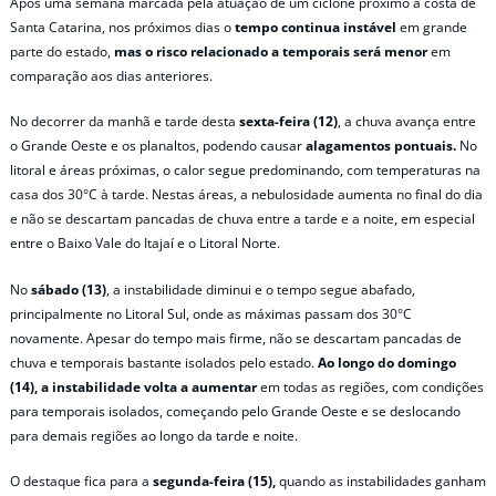
Após uma semana marcada pela atuação de um ciclone próximo à costa de
Santa Catarina, nos próximos dias o
tempo continua instável
em grande
parte do estado,
mas o risco relacionado a temporais será menor
em
comparação aos dias anteriores.
No decorrer da manhã e tarde desta
sexta-feira (12)
, a chuva avança entre
o Grande Oeste e os planaltos, podendo causar
alagamentos pontuais.
No
litoral e áreas próximas, o calor segue predominando, com temperaturas na
casa dos 30°C à tarde. Nestas áreas, a nebulosidade aumenta no final do dia
e não se descartam pancadas de chuva entre a tarde e a noite, em especial
entre o Baixo Vale do Itajaí e o Litoral Norte.
No
sábado (13)
,
a instabilidade diminui e
o tempo segue abafado,
principalmente no Litoral Sul, onde as máximas passam dos 30°C
novamente. Apesar do tempo mais firme, não se descartam pancadas de
chuva e temporais bastante isolados pelo estado.
Ao longo do
domingo
(14), a instabilidade volta a aumentar
em todas as regiões, com condições
para temporais isolados, começando pelo Grande Oeste e se deslocando
para demais regiões ao longo da tarde e noite.
O destaque fica para a
segunda-feira (15),
quando as instabilidades ganham