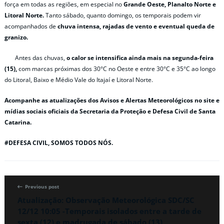
força em todas as regiões, em especial no
Grande Oeste, Planalto Norte e
Litoral Norte.
Tanto sábado, quanto domingo, os temporais podem vir
acompanhados de
chuva intensa, rajadas de vento e eventual queda de
granizo.
Antes das chuvas,
o calor se intensifica ainda mais na segunda-feira
(15),
com marcas próximas dos 30°C no Oeste e entre 30°C e 35°C ao longo
do Litoral, Baixo e Médio Vale do Itajaí e Litoral Norte.
Acompanhe as atualizações dos Avisos e Alertas Meteorológicos no site e
mídias sociais oficiais da Secretaria da Proteção e Defesa Civil de Santa
Catarina.
#DEFESA CIVIL, SOMOS TODOS NÓS.
Previous post
Atualização: Observação Meteorológica SDC/SC
12/12 10:05 -Temporais isolados entre a tarde de
sexta (12) e madrugada de sábado (13)