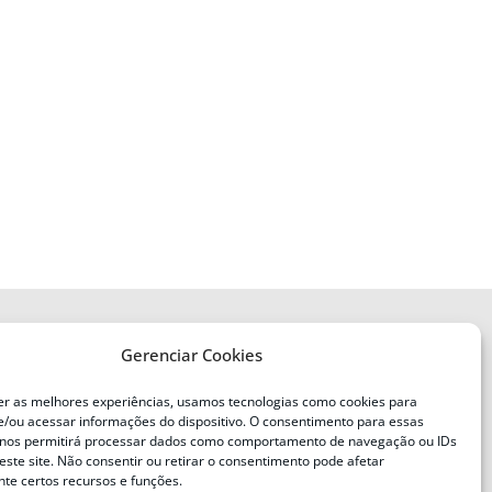
Gerenciar Cookies
ENDEREÇO
Defesa Civil do Estado de Santa
er as melhores experiências, usamos tecnologias como cookies para
Catarina
/ou acessar informações do dispositivo. O consentimento para essas
ente
Av. Ivo Silveira, nº 2320
 nos permitirá processar dados como comportamento de navegação ou IDs
este site. Não consentir ou retirar o consentimento pode afetar
Bairro:
Capoeiras, Florianópolis, SC
te certos recursos e funções.