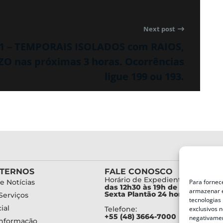
Next post
31 – TEMPORAIS ISOLADOS com RAIOS,
O nas próximas 3 horas. Ocorrências
ligue 199 ou 193.
XTERNOS
FALE CONOSCO
Horário de Expediente:
e Notícias
Para fornec
das 12h30 às 19h de Segunda a
armazenar e
Sexta Plantão 24 horas diariam
Serviços
tecnologias
ial
Telefone:
exclusivos n
+55 (48) 3664-7000
negativamen
Informação