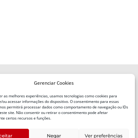
Gerenciar Cookies
ENDEREÇO
Defesa Civil do Estado de Santa
er as melhores experiências, usamos tecnologias como cookies para
Catarina
/ou acessar informações do dispositivo. O consentimento para essas
ente
Av. Ivo Silveira, nº 2320
 nos permitirá processar dados como comportamento de navegação ou IDs
este site. Não consentir ou retirar o consentimento pode afetar
Bairro:
Capoeiras, Florianópolis, SC
te certos recursos e funções.
CEP:
88085-001
ceitar
Negar
Ver preferências