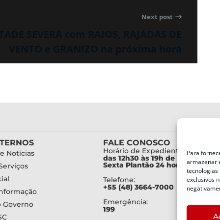
Next post
ESTADE SEVERA com RAIOS, RAJADAS DE
VENTO e GRANIZO na próxima hora
XTERNOS
FALE CONOSCO
Horário de Expediente:
e Notícias
Para fornec
das 12h30 às 19h de Segunda a
armazenar e
Sexta Plantão 24 horas diariam
Serviços
tecnologias
ial
Telefone:
exclusivos n
+55 (48) 3664-7000
negativamen
Informação
Emergência:
o Governo
199
A
SC