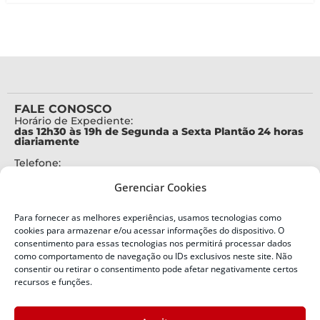
FALE CONOSCO
Horário de Expediente:
das 12h30 às 19h de Segunda a Sexta Plantão 24 horas
diariamente
Telefone:
+55 (48) 3664-7000
Gerenciar Cookies
Emergência:
199
Para fornecer as melhores experiências, usamos tecnologias como
Alertas Defesa Civil:
cookies para armazenar e/ou acessar informações do dispositivo. O
SMS 40199
consentimento para essas tecnologias nos permitirá processar dados
como comportamento de navegação ou IDs exclusivos neste site. Não
ENDEREÇO
consentir ou retirar o consentimento pode afetar negativamente certos
Defesa Civil do Estado de Santa Catarina
recursos e funções.
Av. Ivo Silveira, nº 2320
Bairro: