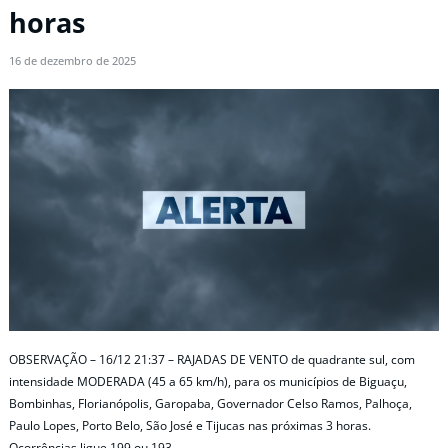
horas
16 de dezembro de 2025
OBSERVAÇÃO – 16/12 21:37 – RAJADAS DE VENTO de quadrante sul, com
intensidade MODERADA (45 a 65 km/h), para os municípios de Biguaçu,
Bombinhas, Florianópolis, Garopaba, Governador Celso Ramos, Palhoça,
Paulo Lopes, Porto Belo, São José e Tijucas nas próximas 3 horas.
Ocorrências ligue 199 ou 193.