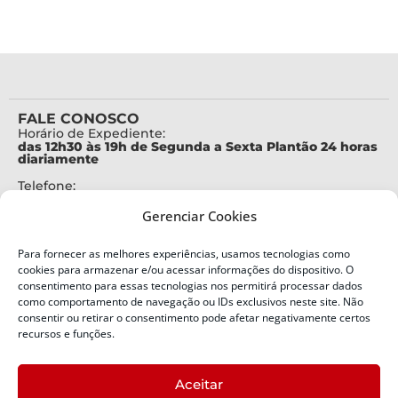
FALE CONOSCO
Horário de Expediente:
das 12h30 às 19h de Segunda a Sexta Plantão 24 horas
diariamente
Telefone:
+55 (48) 3664-7000
Gerenciar Cookies
Emergência:
199
Para fornecer as melhores experiências, usamos tecnologias como
Alertas Defesa Civil:
cookies para armazenar e/ou acessar informações do dispositivo. O
SMS 40199
consentimento para essas tecnologias nos permitirá processar dados
como comportamento de navegação ou IDs exclusivos neste site. Não
ENDEREÇO
consentir ou retirar o consentimento pode afetar negativamente certos
Defesa Civil do Estado de Santa Catarina
recursos e funções.
Av. Ivo Silveira, nº 2320
Bairro:
Aceitar
Capoeiras, Florianópolis, SC