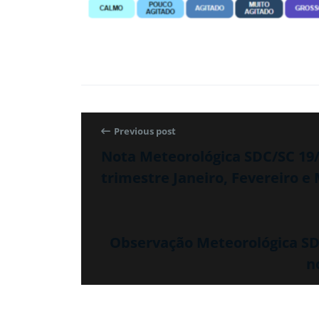
Previous post
Nota Meteorológica SDC/SC 19/1
trimestre Janeiro, Fevereiro e
Observação Meteorológica SDC
n