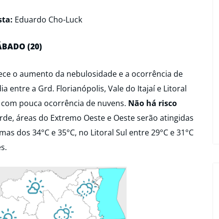
sta:
Eduardo Cho-Luck
ÁBADO (20)
orece o aumento da nebulosidade e a ocorrência de
ia entre a Grd. Florianópolis, Vale do Itajaí e Litoral
a com pouca ocorrência de nuvens.
Não há risco
rde, áreas do Extremo Oeste e Oeste serão atingidas
as dos 34°C e 35°C, no Litoral Sul entre 29°C e 31°C
s.