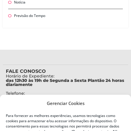
Notícia
Previsão do Tempo
FALE CONOSCO
Horário de Expediente:
das 12h30 às 19h de Segunda a Sexta Plantão 24 horas
diariamente
Telefone:
+55 (48) 3664-7000
Gerenciar Cookies
Emergência:
199
Para fornecer as melhores experiências, usamos tecnologias como
Alertas Defesa Civil:
cookies para armazenar e/ou acessar informações do dispositivo. O
SMS 40199
consentimento para essas tecnologias nos permitirá processar dados