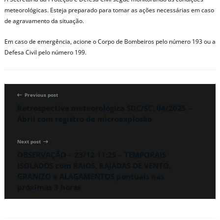
meteorológicas. Esteja preparado para tomar as ações necessárias em caso
de agravamento da situação.
Em caso de emergência, acione o Corpo de Bombeiros pelo número 193 ou a
Defesa Civil pelo número 199.
Previous post
Retrospectiva meteorológica SDC/SC: 04/2025 –
Abril com registro de microexplosão
Next post
OBSERVAÇÃO – 23/12 11:25 – TEMPORAIS
ISOLADOS com RAIOS, RAJADAS DE VENTO,
GRANIZO e ALAGAMENTOS pontuais nas
próximas 3 horas