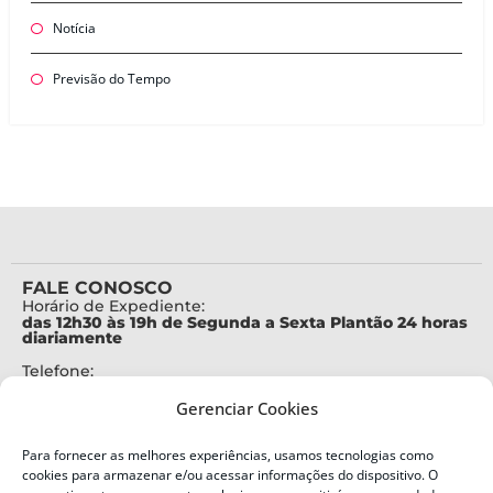
Notícia
Previsão do Tempo
FALE CONOSCO
Horário de Expediente:
das 12h30 às 19h de Segunda a Sexta Plantão 24 horas
diariamente
Telefone:
+55 (48) 3664-7000
Gerenciar Cookies
Emergência:
199
Para fornecer as melhores experiências, usamos tecnologias como
Alertas Defesa Civil:
cookies para armazenar e/ou acessar informações do dispositivo. O
SMS 40199