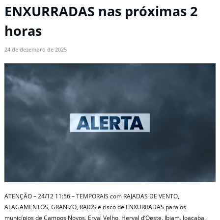
ENXURRADAS nas próximas 2
horas
24 de dezembro de 2025
ATENÇÃO – 24/12 11:56 – TEMPORAIS com RAJADAS DE VENTO,
ALAGAMENTOS, GRANIZO, RAIOS e risco de ENXURRADAS para os
municípios de Campos Novos, Erval Velho, Herval d’Oeste, Ibiam, Joaçaba,