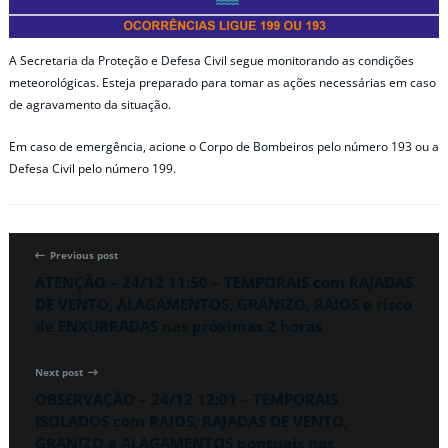
A Secretaria da Proteção e Defesa Civil segue monitorando as condições
meteorológicas. Esteja preparado para tomar as ações necessárias em caso
de agravamento da situação.
Em caso de emergência, acione o Corpo de Bombeiros pelo número 193 ou a
Defesa Civil pelo número 199.
Previous post
ATENÇÃO – 24/12 11:50 – TEMPORAIS com RAJADAS
DE VENTO, ALAGAMENTOS, GRANIZO, RAIOS e risco
de ENXURRADAS nas próximas 2 horas
Next post
OBSERVAÇÃO – 24/12 12:01 – TEMPORAIS
ISOLADOS com RAIOS, RAJADAS DE VENTO,
GRANIZO e ALAGAMENTOS pontuais nas