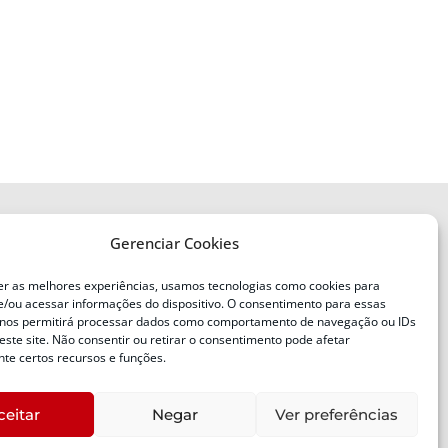
Gerenciar Cookies
ENDEREÇO
Defesa Civil do Estado de Santa
er as melhores experiências, usamos tecnologias como cookies para
Catarina
/ou acessar informações do dispositivo. O consentimento para essas
ente
Av. Ivo Silveira, nº 2320
 nos permitirá processar dados como comportamento de navegação ou IDs
este site. Não consentir ou retirar o consentimento pode afetar
Bairro:
Capoeiras, Florianópolis, SC
te certos recursos e funções.
CEP:
88085-001
ceitar
Negar
Ver preferências