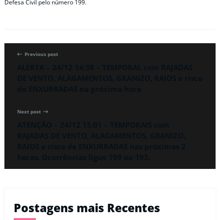
Defesa Civil pelo número 199.
Previous post
ALERTA – 24/12 14:38 – TEMPORAL com RAJADAS
DE VENTO, ALAGAMENTOS, GRANIZO, RAIOS e risco
de ENXURRADAS na próxima hora
Next post
ATENÇÃO – 24/12 15:01 – TEMPORAIS com
RAJADAS DE VENTO, ALAGAMENTOS, GRANIZO,
RAIOS e risco de ENXURRADAS nas próximas 2
horas. Ocorrências ligue 199 ou 193.
Postagens mais Recentes