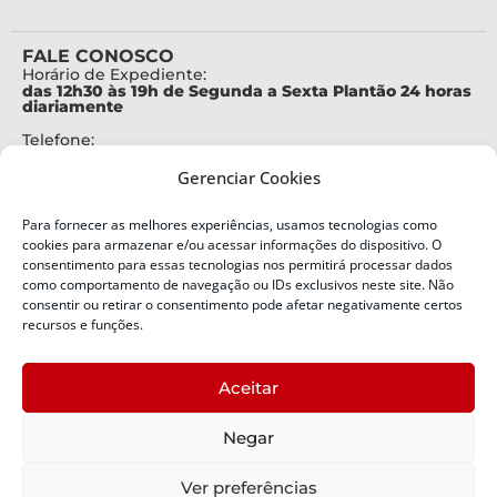
FALE CONOSCO
Horário de Expediente:
das 12h30 às 19h de Segunda a Sexta Plantão 24 horas
diariamente
Telefone:
+55 (48) 3664-7000
Gerenciar Cookies
Emergência:
199
Para fornecer as melhores experiências, usamos tecnologias como
Alertas Defesa Civil:
cookies para armazenar e/ou acessar informações do dispositivo. O
SMS 40199
consentimento para essas tecnologias nos permitirá processar dados
como comportamento de navegação ou IDs exclusivos neste site. Não
consentir ou retirar o consentimento pode afetar negativamente certos
ENDEREÇO
Defesa Civil do Estado de Santa Catarina
recursos e funções.
Av. Ivo Silveira, nº 2320
Bairro:
Aceitar
Capoeiras, Florianópolis, SC
CEP:
Negar
88085-001
Política de Privacidade
Ver preferências