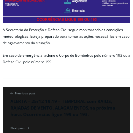
A Secretaria da Proteção e Defesa Civil segue monitorando as condições
meteorológicas. Esteja preparado para tomar as ações necessárias em caso
de agravamento da situação.
Em caso de emergência, acione o Corpo de Bombeiros pelo número 193 ou a
Defesa Civil pelo número 199.
Previous post
ALERTA – 25/12 19:19 – TEMPORAL com RAIOS,
RAJADAS DE VENTO, ALAGAMENTOS,na próxima
hora. Ocorrências ligue 199 ou 193.
Next post