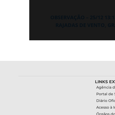
OBSERVAÇÃO – 25/12 13:
RAJADAS DE VENTO, GR
LINKS E
Agência d
Portal de 
Diário Ofic
Acesso à 
Órgãos d