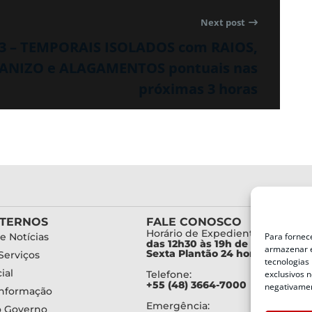
Next post
13 – TEMPORAIS ISOLADOS com RAIOS,
ANIZO e ALAGAMENTOS pontuais nas
próximas 3 horas
XTERNOS
FALE CONOSCO
Horário de Expediente:
Para fornec
e Notícias
das 12h30 às 19h de Segunda a
armazenar e
Sexta Plantão 24 horas diariam
Serviços
tecnologias
ial
exclusivos n
Telefone:
+55 (48) 3664-7000
negativamen
Informação
Emergência:
o Governo