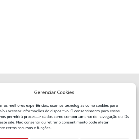
Gerenciar Cookies
ENDEREÇO
Defesa Civil do Estado de Santa
er as melhores experiências, usamos tecnologias como cookies para
Catarina
/ou acessar informações do dispositivo. O consentimento para essas
ente
Av. Ivo Silveira, nº 2320
 nos permitirá processar dados como comportamento de navegação ou IDs
este site. Não consentir ou retirar o consentimento pode afetar
Bairro:
Capoeiras, Florianópolis, SC
te certos recursos e funções.
CEP: