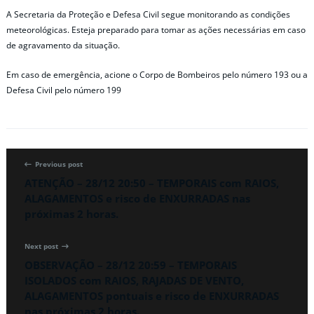
A Secretaria da Proteção e Defesa Civil segue monitorando as condições
meteorológicas. Esteja preparado para tomar as ações necessárias em caso
de agravamento da situação.
Em caso de emergência, acione o Corpo de Bombeiros pelo número 193 ou a
Defesa Civil pelo número 199
Previous post
ATENÇÃO – 28/12 20:50 – TEMPORAIS com RAIOS,
ALAGAMENTOS e risco de ENXURRADAS nas
próximas 2 horas.
Next post
OBSERVAÇÃO – 28/12 20:59 – TEMPORAIS
ISOLADOS com RAIOS, RAJADAS DE VENTO,
ALAGAMENTOS pontuais e risco de ENXURRADAS
nas próximas 2 horas.