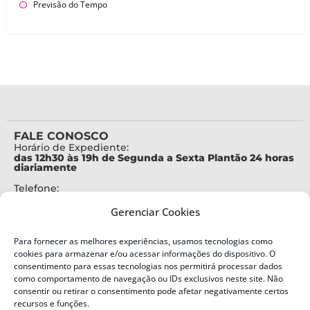
Previsão do Tempo
FALE CONOSCO
Horário de Expediente:
das 12h30 às 19h de Segunda a Sexta Plantão 24 horas
diariamente
Telefone:
+55 (48) 3664-7000
Gerenciar Cookies
Emergência:
199
Para fornecer as melhores experiências, usamos tecnologias como
Alertas Defesa Civil:
cookies para armazenar e/ou acessar informações do dispositivo. O
SMS 40199
consentimento para essas tecnologias nos permitirá processar dados
como comportamento de navegação ou IDs exclusivos neste site. Não
consentir ou retirar o consentimento pode afetar negativamente certos
ENDEREÇO
Defesa Civil do Estado de Santa Catarina
recursos e funções.