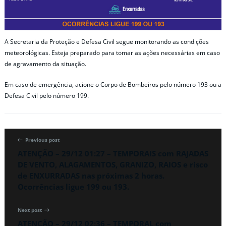
A Secretaria da Proteção e Defesa Civil segue monitorando as condições
meteorológicas. Esteja preparado para tomar as ações necessárias em caso
de agravamento da situação.
Em caso de emergência, acione o Corpo de Bombeiros pelo número 193 ou a
Defesa Civil pelo número 199.
Previous post
ATENÇÃO – 29/12 01:27 – TEMPORAIS com RAJADAS
DE VENTO, ALAGAMENTOS, GRANIZO, RAIOS e risco
de ENXURRADAS nas próximas 2 horas.
Ocorrências ligue 199 ou 193.
Next post
ATENÇÃO – 29/12 02:36 – TEMPORAL com