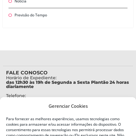
Notícia
Previsão do Tempo
FALE CONOSCO
Horário de Expediente:
das 12h30 às 19h de Segunda a Sexta Plantão 24 horas
diariamente
Telefone:
+55 (48) 3664-7000
Gerenciar Cookies
Emergência:
199
Para fornecer as melhores experiências, usamos tecnologias como
Alertas Defesa Civil:
cookies para armazenar e/ou acessar informações do dispositivo. O
SMS 40199
consentimento para essas tecnologias nos permitirá processar dados
como comportamento de navegação ou IDs exclusivos neste site. Não