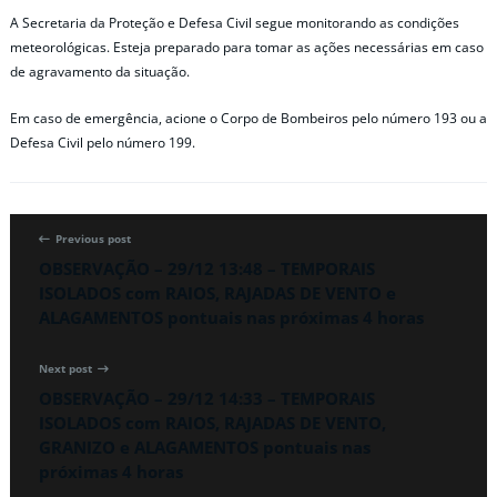
A Secretaria da Proteção e Defesa Civil segue monitorando as condições
meteorológicas. Esteja preparado para tomar as ações necessárias em caso
de agravamento da situação.
Em caso de emergência, acione o Corpo de Bombeiros pelo número 193 ou a
Defesa Civil pelo número 199.
Previous post
OBSERVAÇÃO – 29/12 13:48 – TEMPORAIS
ISOLADOS com RAIOS, RAJADAS DE VENTO e
ALAGAMENTOS pontuais nas próximas 4 horas
Next post
OBSERVAÇÃO – 29/12 14:33 – TEMPORAIS
ISOLADOS com RAIOS, RAJADAS DE VENTO,
GRANIZO e ALAGAMENTOS pontuais nas
próximas 4 horas