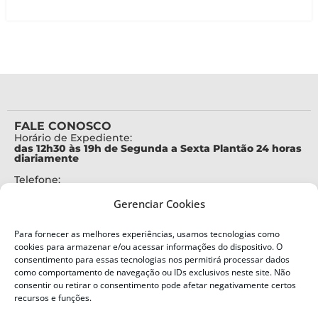
FALE CONOSCO
Horário de Expediente:
das 12h30 às 19h de Segunda a Sexta Plantão 24 horas
diariamente
Telefone:
+55 (48) 3664-7000
Gerenciar Cookies
Emergência:
199
Para fornecer as melhores experiências, usamos tecnologias como
Alertas Defesa Civil:
cookies para armazenar e/ou acessar informações do dispositivo. O
SMS 40199
consentimento para essas tecnologias nos permitirá processar dados
como comportamento de navegação ou IDs exclusivos neste site. Não
consentir ou retirar o consentimento pode afetar negativamente certos
ENDEREÇO
Defesa Civil do Estado de Santa Catarina
recursos e funções.
Av. Ivo Silveira, nº 2320