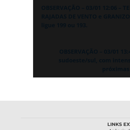
OBSERVAÇÃO – 03/01 12:06 – 
RAJADAS DE VENTO e GRANIZO, 
ligue 199 ou 193.
OBSERVAÇÃO – 03/01 13:
sudoeste/sul, com inten
próximas 
LINKS E