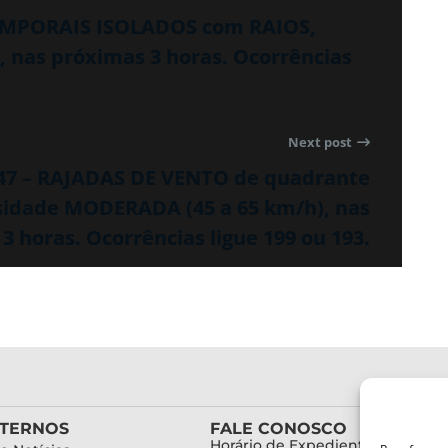
TEMPORAIS ISOLADOS com RAIOS,
nas próximas 3 horas. Ocorrências
Next post
47 – RAJADAS DE VENTO de quadrante
sidade MODERADA (45 a 65 km/h), nas
3 horas. Ocorrências ligue 199 ou 193.
XTERNOS
FALE CONOSCO
Horário de Expediente: