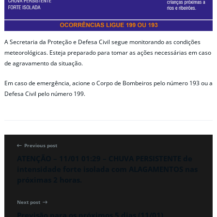
A Secretaria da Proteção e Defesa Civil segue monitorando as condições
meteorológicas. Esteja preparado para tomar as ações necessárias em caso
de agravamento da situação.
Em caso de emergência, acione o Corpo de Bombeiros pelo número 193 ou a
Defesa Civil pelo número 199.
Previous post
ATENÇÃO – 11/01 01:29 – CHUVA PERSISTENTE de
intensidade forte isolada com ALAGAMENTOS nas
próximas 2 horas.
Next post
Previsão para os próximos 5 dias (11/01)