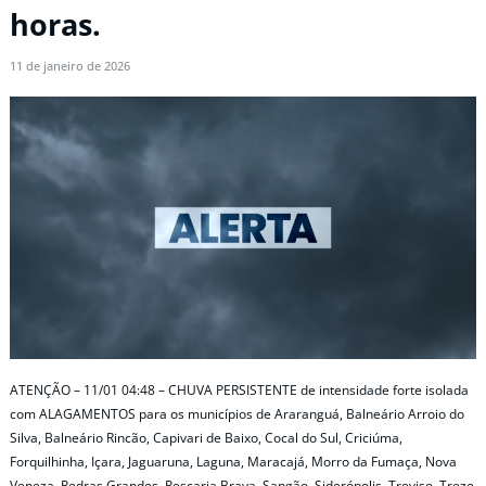
horas.
11 de janeiro de 2026
ATENÇÃO – 11/01 04:48 – CHUVA PERSISTENTE de intensidade forte isolada
com ALAGAMENTOS para os municípios de Araranguá, Balneário Arroio do
Silva, Balneário Rincão, Capivari de Baixo, Cocal do Sul, Criciúma,
Forquilhinha, Içara, Jaguaruna, Laguna, Maracajá, Morro da Fumaça, Nova
Veneza, Pedras Grandes, Pescaria Brava, Sangão, Siderópolis, Treviso, Treze