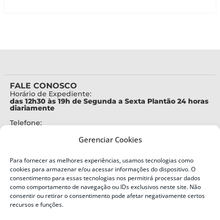
FALE CONOSCO
Horário de Expediente:
das 12h30 às 19h de Segunda a Sexta Plantão 24 horas
diariamente
Telefone:
+55 (48) 3664-7000
Gerenciar Cookies
Emergência:
199
Para fornecer as melhores experiências, usamos tecnologias como
Alertas Defesa Civil:
cookies para armazenar e/ou acessar informações do dispositivo. O
SMS 40199
consentimento para essas tecnologias nos permitirá processar dados
como comportamento de navegação ou IDs exclusivos neste site. Não
ENDEREÇO
consentir ou retirar o consentimento pode afetar negativamente certos
Defesa Civil do Estado de Santa Catarina
recursos e funções.
Av. Ivo Silveira, nº 2320