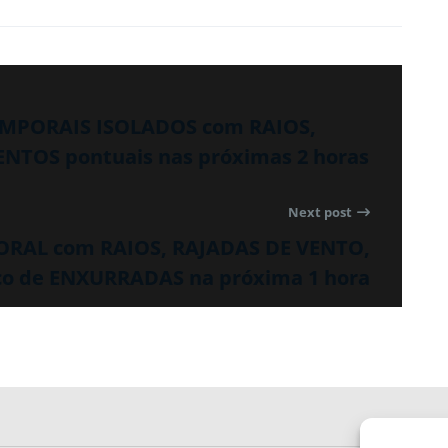
TEMPORAIS ISOLADOS com RAIOS,
TOS pontuais nas próximas 2 horas
Next post
PORAL com RAIOS, RAJADAS DE VENTO,
o de ENXURRADAS na próxima 1 hora