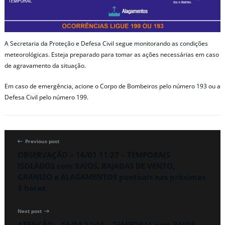
A Secretaria da Proteção e Defesa Civil segue monitorando as condições
meteorológicas. Esteja preparado para tomar as ações necessárias em caso
de agravamento da situação.
Em caso de emergência, acione o Corpo de Bombeiros pelo número 193 ou a
Defesa Civil pelo número 199.
Previous post
OBSERVAÇÃO – 16/01 11:27 – TEMPORAIS
ISOLADOS com RAIOS, RAJADAS DE VENTO,
GRANIZO e ALAGAMENTOS pontuais nas próximas
3 horas.
Next post
ATENÇÃO – 16/01 12:01 – TEMPORAL com RAIOS,