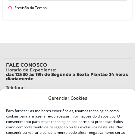
Previsão do Tempo
FALE CONOSCO
Horário de Expediente:
das 12h30 às 19h de Segunda a Sexta Plantão 24 horas
diariamente
Telefone:
+55 (48) 3664-7000
Gerenciar Cookies
Emergência:
199
Para fornecer as melhores experiências, usamos tecnologias como
Alertas Defesa Civil:
cookies para armazenar e/ou acessar informações do dispositivo. O
SMS 40199
consentimento para essas tecnologias nos permitirá processar dados
como comportamento de navegação ou IDs exclusivos neste site. Não
consentir ou retirar o consentimento pode afetar negativamente certos
ENDEREÇO