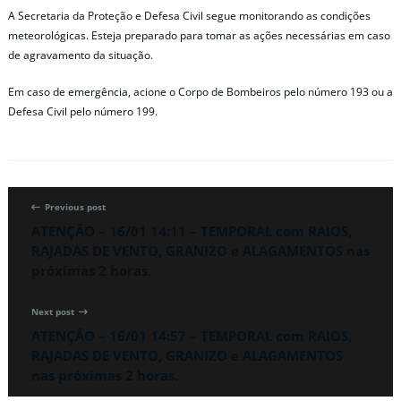
A Secretaria da Proteção e Defesa Civil segue monitorando as condições
meteorológicas. Esteja preparado para tomar as ações necessárias em caso
de agravamento da situação.
Em caso de emergência, acione o Corpo de Bombeiros pelo número 193 ou a
Defesa Civil pelo número 199.
Previous post
ATENÇÃO – 16/01 14:11 – TEMPORAL com RAIOS,
RAJADAS DE VENTO, GRANIZO e ALAGAMENTOS nas
próximas 2 horas.
Next post
ATENÇÃO – 16/01 14:57 – TEMPORAL com RAIOS,
RAJADAS DE VENTO, GRANIZO e ALAGAMENTOS
nas próximas 2 horas.