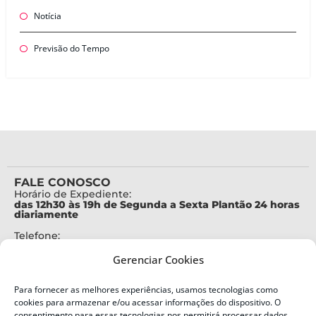
Notícia
Previsão do Tempo
FALE CONOSCO
Horário de Expediente:
das 12h30 às 19h de Segunda a Sexta Plantão 24 horas
diariamente
Telefone:
+55 (48) 3664-7000
Gerenciar Cookies
Emergência:
199
Para fornecer as melhores experiências, usamos tecnologias como
Alertas Defesa Civil:
cookies para armazenar e/ou acessar informações do dispositivo. O
SMS 40199
consentimento para essas tecnologias nos permitirá processar dados