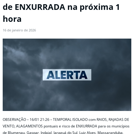
de ENXURRADA na próxima 1
hora
16 de janeiro de 2026
OBSERVAÇÃO – 16/01 21:26 – TEMPORAL ISOLADO com RAIOS, RAJADAS DE
VENTO, ALAGAMENTOS pontuais e risco de ENXURRADA para os municípios
de Blumenau, Gaspar, Indaial, Jaraguá do Sul, Luiz Alves, Massaranduba,