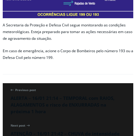
A Secretaria da Proteção e Defesa Civil segue monitorando as condições
meteorológicas. Esteja preparado para tomar as ações necessárias em caso
de agravamento da situação.
Em caso de emergência, acione o Corpo de Bombeiros pelo número 193 ou a
Defesa Civil pelo número 199.
Previous post
ALERTA – 16/01 21:14 – TEMPORAL com RAIOS,
ALAGAMENTOS e risco de ENXURRADAS na
próxima 1 hora
Next post
ATENÇÃO – 16/01 21:42 – CHUVA de intensidade