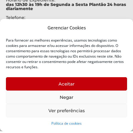
Horário de Expediente:
das 12h30 às 19h de Segunda a Sexta Plantão 24 horas
diariamente
Telefone:
+55 (48) 3664-7000
Gerenciar Cookies
Emergência:
199
Para fornecer as melhores experiências, usamos tecnologias como
Alertas Defesa Civil:
cookies para armazenar e/ou acessar informações do dispositivo. O
SMS 40199
consentimento para essas tecnologias nos permitirá processar dados
como comportamento de navegação ou IDs exclusivos neste site. Não
consentir ou retirar o consentimento pode afetar negativamente certos
ENDEREÇO
Defesa Civil do Estado de Santa Catarina
recursos e funções.
Av. Ivo Silveira, nº 2320
Bairro:
Aceitar
Capoeiras, Florianópolis, SC
CEP:
Negar
88085-001
Política de Privacidade
Ver preferências
Política de cookies
Copyright © 2024 Todos os Direitos Reservados SDC -