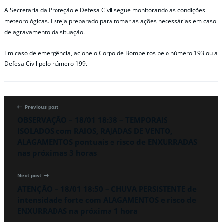
A Secretaria da Proteção e Defesa Civil segue monitorando as condições
meteorológicas. Esteja preparado para tomar as ações necessárias em caso
de agravamento da situação.
Em caso de emergência, acione o Corpo de Bombeiros pelo número 193 ou a
Defesa Civil pelo número 199.
Previous post
OBSERVAÇÃO – 18/01 18:38 – TEMPORAIS
ISOLADOS com RAIOS, RAJADAS DE VENTO,
ALAGAMENTOS pontuais e risco de ENXURRADAS
nas próximas 3 horas
Next post
ATENÇÃO – 18/01 18:50 – CHUVA PERSISTENTE de
intensidade forte com ALAGAMENTOS e risco de
ENXURRADAS na próxima 1 hora