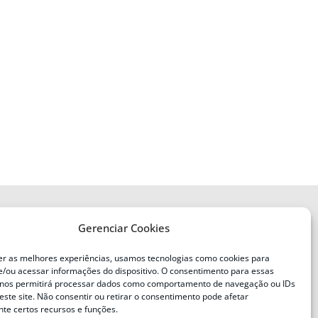
Gerenciar Cookies
ENDEREÇO
Defesa Civil do Estado de Santa
er as melhores experiências, usamos tecnologias como cookies para
Catarina
/ou acessar informações do dispositivo. O consentimento para essas
ente
Av. Ivo Silveira, nº 2320
 nos permitirá processar dados como comportamento de navegação ou IDs
este site. Não consentir ou retirar o consentimento pode afetar
Bairro:
Capoeiras, Florianópolis, SC
te certos recursos e funções.