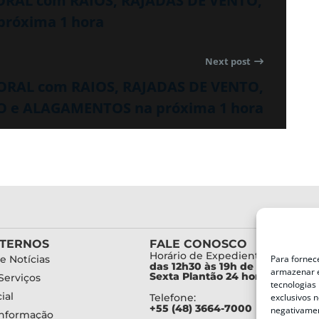
PORAL com RAIOS, RAJADAS DE VENTO,
róxima 1 hora
Next post
PORAL com RAIOS, RAJADAS DE VENTO,
 e ALAGAMENTOS na próxima 1 hora
XTERNOS
FALE CONOSCO
Horário de Expediente:
Para fornec
e Notícias
das 12h30 às 19h de Segunda a
armazenar e
Sexta Plantão 24 horas diariam
Serviços
tecnologias
ial
exclusivos n
Telefone:
+55 (48) 3664-7000
negativamen
Informação