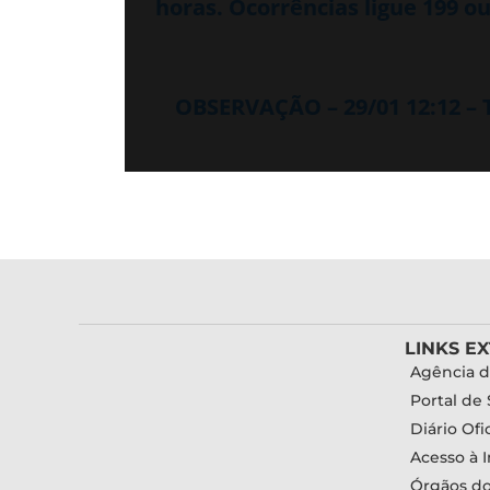
horas. Ocorrências ligue 199 ou
OBSERVAÇÃO – 29/01 12:12 –
LINKS E
Agência d
Portal de 
Diário Ofic
Acesso à 
Órgãos d