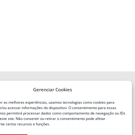
Gerenciar Cookies
ENDEREÇO
Defesa Civil do Estado de Santa
er as melhores experiências, usamos tecnologias como cookies para
Catarina
/ou acessar informações do dispositivo. O consentimento para essas
ente
Av. Ivo Silveira, nº 2320
 nos permitirá processar dados como comportamento de navegação ou IDs
este site. Não consentir ou retirar o consentimento pode afetar
Bairro:
Capoeiras, Florianópolis, SC
te certos recursos e funções.
CEP: