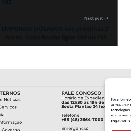
 193.
Next post
 TEMPORAIS ISOLADOS nas próximas 2
horas. Ocorrências ligue 199 ou 193.
XTERNOS
FALE CONOSCO
Horário de Expediente:
Para fornec
e Notícias
das 12h30 às 19h de Segunda a
armazenar e
Sexta Plantão 24 horas diariam
Serviços
tecnologias
ial
exclusivos n
Telefone:
+55 (48) 3664-7000
negativamen
Informação
Emergência:
o Governo