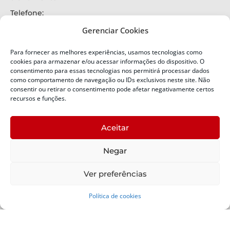
Telefone:
+55 (48) 3664-7000
Gerenciar Cookies
Emergência:
199
Para fornecer as melhores experiências, usamos tecnologias como
Alertas Defesa Civil:
cookies para armazenar e/ou acessar informações do dispositivo. O
SMS 40199
consentimento para essas tecnologias nos permitirá processar dados
como comportamento de navegação ou IDs exclusivos neste site. Não
ENDEREÇO
consentir ou retirar o consentimento pode afetar negativamente certos
Defesa Civil do Estado de Santa Catarina
recursos e funções.
Av. Ivo Silveira, nº 2320
Bairro:
Aceitar
Capoeiras, Florianópolis, SC
CEP:
Negar
88085-001
Política de Privacidade
Ver preferências
Política de cookies
Copyright © 2024 Todos os Direitos Reservados SDC -
Secretaria de Estado da Proteção e Defesa Civil | Suporte -
SDC /
Padrão -
SCTI