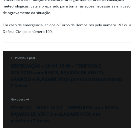
meteorológicas. Esteja preparado para tomar as ações necessárias em caso
de agravamento da situação.
Em caso de emergência, acione o Corpo de Bombeiros pelo número 193 ou a
Defesa Civil pelo número 199.
Previous post
OBSERVAÇÃO – 30/01 15:48 – TEMPORAIS
ISOLADOS com RAIOS, RAJADAS DE VENTO,
GRANIZO e ALAGAMENTOS pontuais nas próximas
2 horas
Next post
ATENÇÃO – 30/01 16:22 – TEMPORAIS com RAIOS,
RAJADAS DE VENTO e ALAGAMENTOS nas
próximas 2 horas