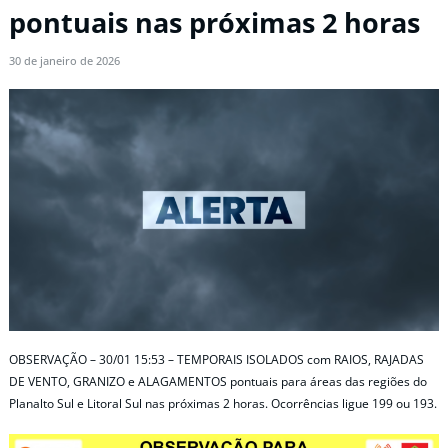
pontuais nas próximas 2 horas
30 de janeiro de 2026
OBSERVAÇÃO – 30/01 15:53 – TEMPORAIS ISOLADOS com RAIOS, RAJADAS
DE VENTO, GRANIZO e ALAGAMENTOS pontuais para áreas das regiões do
Planalto Sul e Litoral Sul nas próximas 2 horas. Ocorrências ligue 199 ou 193.