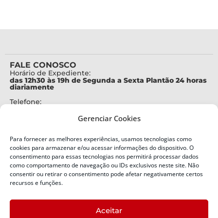
FALE CONOSCO
Horário de Expediente:
das 12h30 às 19h de Segunda a Sexta Plantão 24 horas
diariamente
Telefone:
+55 (48) 3664-7000
Gerenciar Cookies
Emergência:
199
Para fornecer as melhores experiências, usamos tecnologias como
Alertas Defesa Civil:
cookies para armazenar e/ou acessar informações do dispositivo. O
SMS 40199
consentimento para essas tecnologias nos permitirá processar dados
como comportamento de navegação ou IDs exclusivos neste site. Não
ENDEREÇO
consentir ou retirar o consentimento pode afetar negativamente certos
Defesa Civil do Estado de Santa Catarina
recursos e funções.
Av. Ivo Silveira, nº 2320
Bairro:
Aceitar
Capoeiras, Florianópolis, SC