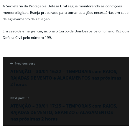
A Secretaria da Proteção e Defesa Civil segue monitorando as condições
meteorológicas. Esteja preparado para tomar as ações necessárias em caso
de agravamento da situação.
Em caso de emergência, acione o Corpo de Bombeiros pelo número 193 ou a
Defesa Civil pelo número 199.
Previous post
ATENÇÃO – 30/01 16:22 – TEMPORAIS com RAIOS,
RAJADAS DE VENTO e ALAGAMENTOS nas próximas
2 horas
Next post
ATENÇÃO – 30/01 17:25 – TEMPORAIS com RAIOS,
RAJADAS DE VENTO, GRANIZO e ALAGAMENTOS
nas próximas 2 horas