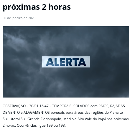
próximas 2 horas
30 de janeiro de 2026
OBSERVAÇÃO – 30/01 16:47 – TEMPORAIS ISOLADOS com RAIOS, RAJADAS
DE VENTO e ALAGAMENTOS pontuais para áreas das regiões do Planalto
Sul, Litoral Sul, Grande Florianópolis, Médio e Alto Vale do Itajaí nas próximas
2 horas. Ocorrências ligue 199 ou 193.