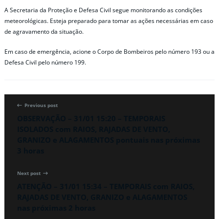
A Secretaria da Proteção e Defesa Civil segue monitorando as condições
meteorológicas. Esteja preparado para tomar as ações necessárias em caso
de agravamento da situação.
Em caso de emergência, acione o Corpo de Bombeiros pelo número 193 ou a
Defesa Civil pelo número 199.
Previous post
OBSERVAÇÃO – 31/01 15:20 – TEMPORAIS
ISOLADOS com RAIOS, RAJADAS DE VENTO,
GRANIZO e ALAGAMENTOS pontuais nas próximas
3 horas
Next post
ATENÇÃO – 31/01 15:34 – TEMPORAIS com RAIOS,
RAJADAS DE VENTO, GRANIZO e ALAGAMENTOS
nas próximas 2 horas