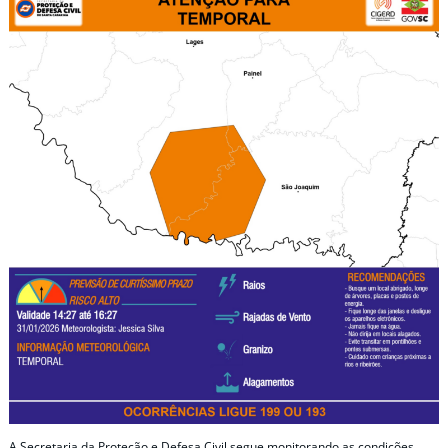
A Secretaria da Proteção e Defesa Civil segue monitorando as condições