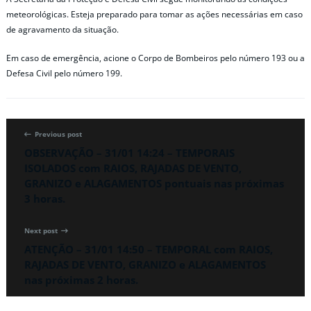
meteorológicas. Esteja preparado para tomar as ações necessárias em caso
de agravamento da situação.
Em caso de emergência, acione o Corpo de Bombeiros pelo número 193 ou a
Defesa Civil pelo número 199.
Previous post
OBSERVAÇÃO – 31/01 14:24 – TEMPORAIS
ISOLADOS com RAIOS, RAJADAS DE VENTO,
GRANIZO e ALAGAMENTOS pontuais nas próximas
3 horas.
Next post
ATENÇÃO – 31/01 14:50 – TEMPORAL com RAIOS,
RAJADAS DE VENTO, GRANIZO e ALAGAMENTOS
nas próximas 2 horas.