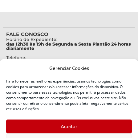
FALE CONOSCO
Horário de Expediente:
das 12h30 às 19h de Segunda a Sexta Plantão 24 horas
diariamente
Telefone:
+55 (48) 3664-7000
Gerenciar Cookies
Emergência:
199
Para fornecer as melhores experiências, usamos tecnologias como
Alertas Defesa Civil:
cookies para armazenar e/ou acessar informações do dispositivo. O
SMS 40199
consentimento para essas tecnologias nos permitirá processar dados
como comportamento de navegação ou IDs exclusivos neste site. Não
ENDEREÇO
consentir ou retirar o consentimento pode afetar negativamente certos
Defesa Civil do Estado de Santa Catarina
recursos e funções.
Av. Ivo Silveira, nº 2320
Bairro:
Aceitar
Capoeiras, Florianópolis, SC
CEP: