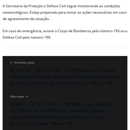
A Secretaria da Proteção e Defesa Civil segue monitorando as condições
meteorológicas. Esteja preparado para tomar as ações necessárias em caso
de agravamento da situação.
Em caso de emergência, acione o Corpo de Bombeiros pelo número 193 ou a
Defesa Civil pelo número 199.
Previous post
ATENÇÃO – 31/01 17:20 – TEMPORAIS com RAIOS,
RAJADAS DE VENTO, GRANIZO e ALAGAMENTOS nas
próximas 2 horas. Ocorrências ligue 199 ou 193.
Next post
ALERTA – 31/01 17:42 – TEMPORAL com RAJADAS
DE VENTO, ALAGAMENTOS, GRANIZO, RAIOS e
risco de ENXURRADAS nas próximas 2 horas.
Ocorrências ligue 199 ou 193.