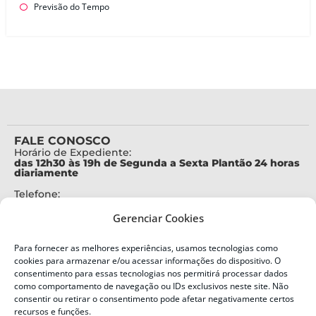
Previsão do Tempo
FALE CONOSCO
Horário de Expediente:
das 12h30 às 19h de Segunda a Sexta Plantão 24 horas
diariamente
Telefone:
+55 (48) 3664-7000
Gerenciar Cookies
Emergência:
199
Para fornecer as melhores experiências, usamos tecnologias como
Alertas Defesa Civil:
cookies para armazenar e/ou acessar informações do dispositivo. O
SMS 40199
consentimento para essas tecnologias nos permitirá processar dados
como comportamento de navegação ou IDs exclusivos neste site. Não
consentir ou retirar o consentimento pode afetar negativamente certos
ENDEREÇO
Defesa Civil do Estado de Santa Catarina
recursos e funções.