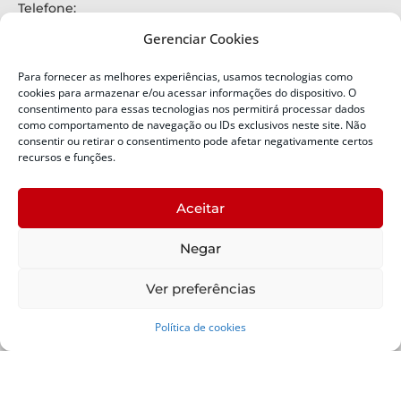
Telefone:
+55 (48) 3664-7000
Gerenciar Cookies
Emergência:
199
Para fornecer as melhores experiências, usamos tecnologias como
Alertas Defesa Civil:
cookies para armazenar e/ou acessar informações do dispositivo. O
SMS 40199
consentimento para essas tecnologias nos permitirá processar dados
como comportamento de navegação ou IDs exclusivos neste site. Não
consentir ou retirar o consentimento pode afetar negativamente certos
ENDEREÇO
Defesa Civil do Estado de Santa Catarina
recursos e funções.
Av. Ivo Silveira, nº 2320
Bairro:
Aceitar
Capoeiras, Florianópolis, SC
CEP:
Negar
88085-001
Política de Privacidade
Ver preferências
Política de cookies
Copyright © 2024 Todos os Direitos Reservados SDC -
Secretaria de Estado da Proteção e Defesa Civil | Suporte -
SDC /
Padrão -
SCTI