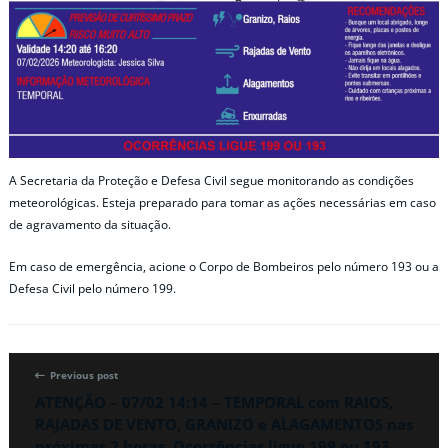
A Secretaria da Proteção e Defesa Civil segue monitorando as condições
meteorológicas. Esteja preparado para tomar as ações necessárias em caso
de agravamento da situação.
Em caso de emergência, acione o Corpo de Bombeiros pelo número 193 ou a
Defesa Civil pelo número 199.
Previous post
ATENÇÃO – 07/02 14:14 – TEMPORAL com RAIOS,
RAJADAS DE VENTO, GRANIZO e ALAGAMENTOS nas
próximas 2 horas. Ocorrências ligue 199 ou 193.