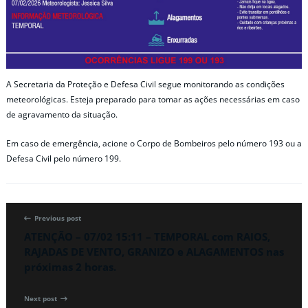
A Secretaria da Proteção e Defesa Civil segue monitorando as condições
meteorológicas. Esteja preparado para tomar as ações necessárias em caso
de agravamento da situação.
Em caso de emergência, acione o Corpo de Bombeiros pelo número 193 ou a
Defesa Civil pelo número 199.
Previous post
ATENÇÃO – 07/02 15:11 – TEMPORAL com RAIOS,
RAJADAS DE VENTO, GRANIZO e ALAGAMENTOS nas
próximas 2 horas.
Next post