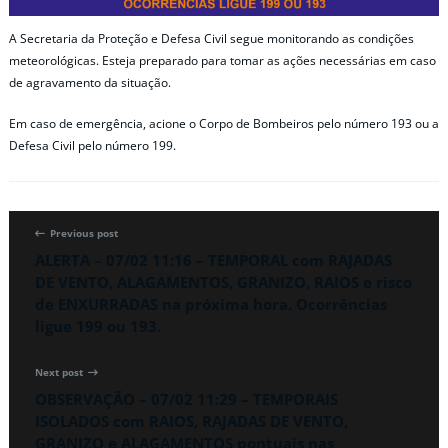
A Secretaria da Proteção e Defesa Civil segue monitorando as condições
meteorológicas. Esteja preparado para tomar as ações necessárias em caso
de agravamento da situação.
Em caso de emergência, acione o Corpo de Bombeiros pelo número 193 ou a
Defesa Civil pelo número 199.
Previous post
ALERTA – 07/02 11:16 – TEMPORAL com RAJADAS
DE VENTO, ALAGAMENTOS, GRANIZO, RAIOS e risco
de ENXURRADAS na próxima hora. Ocorrências
ligue 199 ou 193.
Next post
OBSERVAÇÃO – 07/02 11:29 – TEMPORAIS
ISOLADOS com RAIOS, RAJADAS DE VENTO,
GRANIZO e ALAGAMENTOS pontuais nas