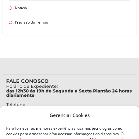
Notícia
Previsão do Tempo
FALE CONOSCO
Horário de Expediente:
das 12h30 às 19h de Segunda a Sexta Plantão 24 horas
diariamente
Telefone:
+55 (48) 3664-7000
Gerenciar Cookies
Emergência:
199
Para fornecer as melhores experiências, usamos tecnologias como
Alertas Defesa Civil:
cookies para armazenar e/ou acessar informações do dispositivo. O
SMS 40199