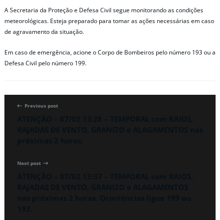
A Secretaria da Proteção e Defesa Civil segue monitorando as condições
meteorológicas. Esteja preparado para tomar as ações necessárias em caso
de agravamento da situação.
Em caso de emergência, acione o Corpo de Bombeiros pelo número 193 ou a
Defesa Civil pelo número 199.
Previous post
ATENÇÃO – 07/02 13:28 – TEMPORAL com RAIOS,
RAJADAS DE VENTO, GRANIZO e ALAGAMENTOS nas
próximas 2 horas.
Next post
ATENÇÃO – 07/02 13:37 – TEMPORAL com RAIOS,
RAJADAS DE VENTO, GRANIZO e ALAGAMENTOS
nas próximas 2 horas. Ocorrências ligue 199 ou
193.