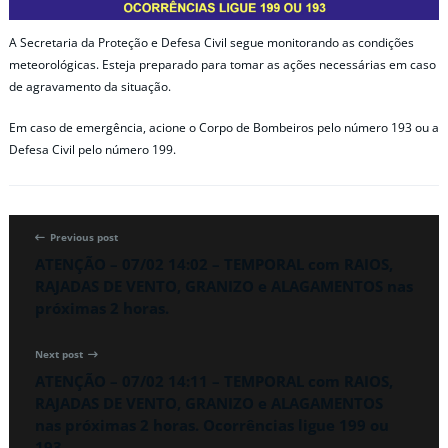
A Secretaria da Proteção e Defesa Civil segue monitorando as condições
meteorológicas. Esteja preparado para tomar as ações necessárias em caso
de agravamento da situação.
Em caso de emergência, acione o Corpo de Bombeiros pelo número 193 ou a
Defesa Civil pelo número 199.
Previous post
ATENÇÃO – 07/02 14:02 – TEMPORAL com RAIOS,
RAJADAS DE VENTO, GRANIZO e ALAGAMENTOS nas
próximas 2 horas.
Next post
ATENÇÃO – 07/02 14:11 – TEMPORAL com RAIOS,
RAJADAS DE VENTO, GRANIZO e ALAGAMENTOS
nas próximas 2 horas. Ocorrências ligue 199 ou
193.