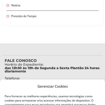
Notícia
Previsão do Tempo
FALE CONOSCO
Horário de Expediente:
das 12h30 às 19h de Segunda a Sexta Plantão 24 horas
diariamente
Telefone:
+55 (48) 3664-7000
Gerenciar Cookies
Emergência:
199
Para fornecer as melhores experiências, usamos tecnologias como
Alertas Defesa Civil:
cookies para armazenar e/ou acessar informações do dispositivo. O
SMS 40199
consentimento para essas tecnologias nos permitirá processar dados