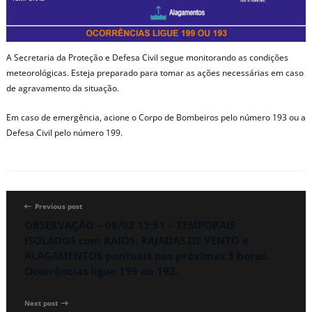
A Secretaria da Proteção e Defesa Civil segue monitorando as condições
meteorológicas. Esteja preparado para tomar as ações necessárias em caso
de agravamento da situação.
Em caso de emergência, acione o Corpo de Bombeiros pelo número 193 ou a
Defesa Civil pelo número 199.
Previous post
OBSERVAÇÃO – 08/02 13:51 – TEMPORAIS
ISOLADOS com RAIOS, RAJADAS DE VENTO e
ALAGAMENTOS pontuais nas próximas 3 horas.
Ocorrências ligue 199 ou 193.
Next post