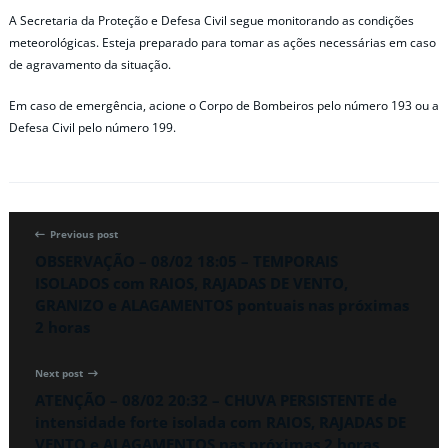
A Secretaria da Proteção e Defesa Civil segue monitorando as condições
meteorológicas. Esteja preparado para tomar as ações necessárias em caso
de agravamento da situação.
Em caso de emergência, acione o Corpo de Bombeiros pelo número 193 ou a
Defesa Civil pelo número 199.
Previous post
OBSERVAÇÃO – 08/02 18:05 – TEMPORAIS
ISOLADOS com RAIOS, RAJADAS DE VENTO,
GRANIZO e ALAGAMENTOS pontuais nas próximas
2 horas
Next post
ATENÇÃO – 08/02 20:32 – CHUVA PERSISTENTE de
intensidade forte isolada com RAIOS, RAJADAS DE
VENTO e ALAGAMENTOS nas próximas 2 horas