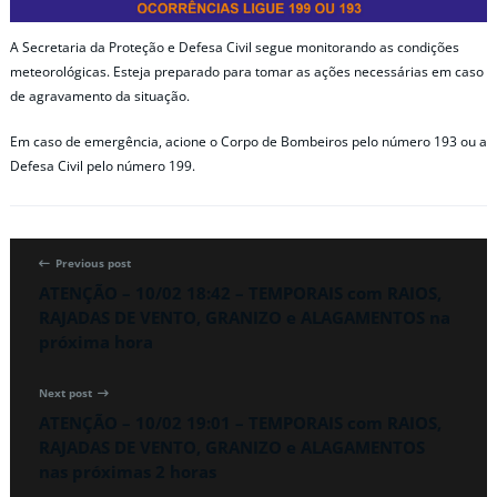
A Secretaria da Proteção e Defesa Civil segue monitorando as condições
meteorológicas. Esteja preparado para tomar as ações necessárias em caso
de agravamento da situação.
Em caso de emergência, acione o Corpo de Bombeiros pelo número 193 ou a
Defesa Civil pelo número 199.
Previous post
ATENÇÃO – 10/02 18:42 – TEMPORAIS com RAIOS,
RAJADAS DE VENTO, GRANIZO e ALAGAMENTOS na
próxima hora
Next post
ATENÇÃO – 10/02 19:01 – TEMPORAIS com RAIOS,
RAJADAS DE VENTO, GRANIZO e ALAGAMENTOS
nas próximas 2 horas