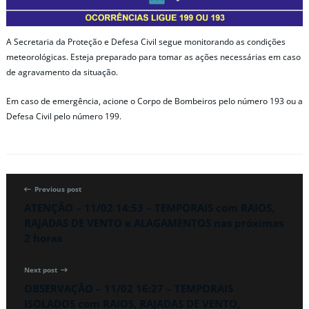
A Secretaria da Proteção e Defesa Civil segue monitorando as condições
meteorológicas. Esteja preparado para tomar as ações necessárias em caso
de agravamento da situação.
Em caso de emergência, acione o Corpo de Bombeiros pelo número 193 ou a
Defesa Civil pelo número 199.
Previous post
ATENÇÃO – 11/02 14:53 – TEMPORAIS com RAIOS,
RAJADAS DE VENTO e ALAGAMENTOS nas próximas
2 horas
Next post
OBSERVAÇÃO – 11/02 16:27 – TEMPORAIS
ISOLADOS com RAIOS, RAJADAS DE VENTO,