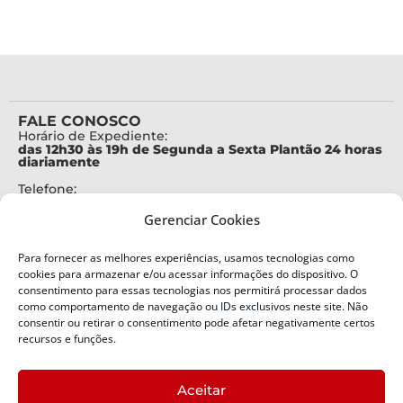
FALE CONOSCO
Horário de Expediente:
das 12h30 às 19h de Segunda a Sexta Plantão 24 horas
diariamente
Telefone:
+55 (48) 3664-7000
Gerenciar Cookies
Emergência:
199
Para fornecer as melhores experiências, usamos tecnologias como
Alertas Defesa Civil:
cookies para armazenar e/ou acessar informações do dispositivo. O
SMS 40199
consentimento para essas tecnologias nos permitirá processar dados
como comportamento de navegação ou IDs exclusivos neste site. Não
ENDEREÇO
consentir ou retirar o consentimento pode afetar negativamente certos
Defesa Civil do Estado de Santa Catarina
recursos e funções.
Av. Ivo Silveira, nº 2320
Bairro:
Aceitar
Capoeiras, Florianópolis, SC