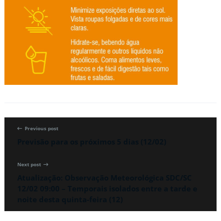
Previous post
Previsão para os próximos 5 dias (12/02)
Next post
Atualização: Observação Meteorológica SDC/SC
12/02 09:00 – Temporais isolados entre a tarde e
noite desta quinta-feira (12)