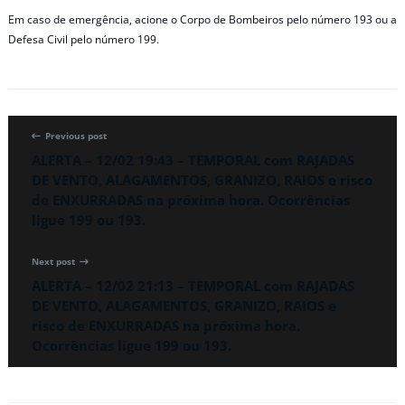
Em caso de emergência, acione o Corpo de Bombeiros pelo número 193 ou a
Defesa Civil pelo número 199.
Previous post
ALERTA – 12/02 19:43 – TEMPORAL com RAJADAS
DE VENTO, ALAGAMENTOS, GRANIZO, RAIOS e risco
de ENXURRADAS na próxima hora. Ocorrências
ligue 199 ou 193.
Next post
ALERTA – 12/02 21:13 – TEMPORAL com RAJADAS
DE VENTO, ALAGAMENTOS, GRANIZO, RAIOS e
risco de ENXURRADAS na próxima hora.
Ocorrências ligue 199 ou 193.