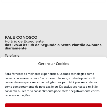
FALE CONOSCO
Horário de Expediente:
das 12h30 às 19h de Segunda a Sexta Plantão 24 horas
diariamente
Telefone:
+55 (48) 3664-7000
Gerenciar Cookies
Emergência:
199
Para fornecer as melhores experiências, usamos tecnologias como
Alertas Defesa Civil:
cookies para armazenar e/ou acessar informações do dispositivo. O
SMS 40199
consentimento para essas tecnologias nos permitirá processar dados
como comportamento de navegação ou IDs exclusivos neste site. Não
ENDEREÇO
consentir ou retirar o consentimento pode afetar negativamente certos
Defesa Civil do Estado de Santa Catarina
recursos e funções.
Av. Ivo Silveira, nº 2320
Bairro: