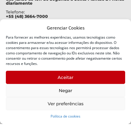
diariamente
Telefone:
+55 (48) 3664-7000
Emergência:
Gerenciar Cookies
199
Para fornecer as melhores experiências, usamos tecnologias como
Alertas Defesa Civil:
cookies para armazenar e/ou acessar informações do dispositivo. O
SMS 40199
consentimento para essas tecnologias nos permitirá processar dados
como comportamento de navegação ou IDs exclusivos neste site. Não
ENDEREÇO
consentir ou retirar o consentimento pode afetar negativamente certos
Defesa Civil do Estado de Santa Catarina
recursos e funções.
Av. Ivo Silveira, nº 2320
Bairro:
Aceitar
Capoeiras, Florianópolis, SC
CEP:
Negar
88085-001
Política de Privacidade
Ver preferências
Política de cookies
Copyright © 2024 Todos os Direitos Reservados SDC -
Secretaria de Estado da Proteção e Defesa Civil | Suporte -