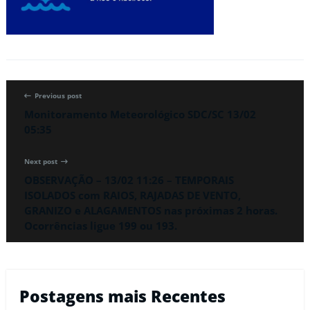
Previous post
Monitoramento Meteorológico SDC/SC 13/02
05:35
Next post
OBSERVAÇÃO – 13/02 11:26 – TEMPORAIS
ISOLADOS com RAIOS, RAJADAS DE VENTO,
GRANIZO e ALAGAMENTOS nas próximas 2 horas.
Ocorrências ligue 199 ou 193.
Postagens mais Recentes