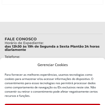
FALE CONOSCO
Horário de Expediente:
das 12h30 às 19h de Segunda a Sexta Plantão 24 horas
diariamente
Telefone:
+55 (48) 3664-7000
Gerenciar Cookies
Emergência:
199
Para fornecer as melhores experiências, usamos tecnologias como
Alertas Defesa Civil:
cookies para armazenar e/ou acessar informações do dispositivo. O
SMS 40199
consentimento para essas tecnologias nos permitirá processar dados
como comportamento de navegação ou IDs exclusivos neste site. Não
ENDEREÇO
consentir ou retirar o consentimento pode afetar negativamente certos
Defesa Civil do Estado de Santa Catarina
recursos e funções.
Av. Ivo Silveira, nº 2320