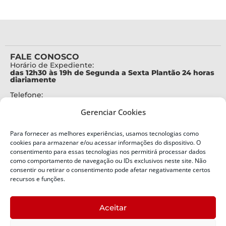
FALE CONOSCO
Horário de Expediente:
das 12h30 às 19h de Segunda a Sexta Plantão 24 horas
diariamente
Telefone:
+55 (48) 3664-7000
Gerenciar Cookies
Emergência:
199
Para fornecer as melhores experiências, usamos tecnologias como
Alertas Defesa Civil:
cookies para armazenar e/ou acessar informações do dispositivo. O
SMS 40199
consentimento para essas tecnologias nos permitirá processar dados
como comportamento de navegação ou IDs exclusivos neste site. Não
consentir ou retirar o consentimento pode afetar negativamente certos
ENDEREÇO
Defesa Civil do Estado de Santa Catarina
recursos e funções.
Av. Ivo Silveira, nº 2320
Bairro:
Aceitar
Capoeiras, Florianópolis, SC
CEP: