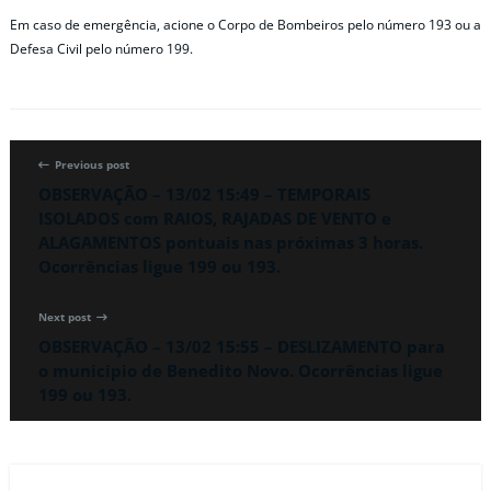
Em caso de emergência, acione o Corpo de Bombeiros pelo número 193 ou a
Defesa Civil pelo número 199.
Previous post
OBSERVAÇÃO – 13/02 15:49 – TEMPORAIS
ISOLADOS com RAIOS, RAJADAS DE VENTO e
ALAGAMENTOS pontuais nas próximas 3 horas.
Ocorrências ligue 199 ou 193.
Next post
OBSERVAÇÃO – 13/02 15:55 – DESLIZAMENTO para
o município de Benedito Novo. Ocorrências ligue
199 ou 193.