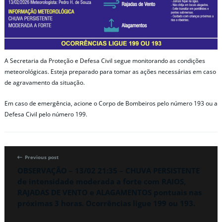
A Secretaria da Proteção e Defesa Civil segue monitorando as condições
meteorológicas. Esteja preparado para tomar as ações necessárias em caso
de agravamento da situação.
Em caso de emergência, acione o Corpo de Bombeiros pelo número 193 ou a
Defesa Civil pelo número 199.
Previous post
OBSERVAÇÃO – 13/02 21:35 – CHUVA PERSISTENTE
de intensidade moderada a forte com RAIOS,
RAJADAS DE VENTO e ALAGAMENTOS pontuais nas
próximas 3 horas. Ocorrências ligue 199 ou 193.