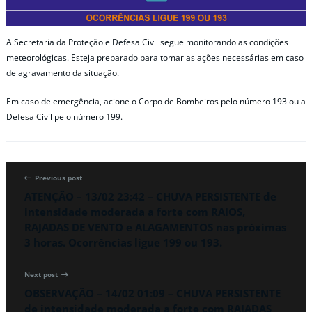
A Secretaria da Proteção e Defesa Civil segue monitorando as condições
meteorológicas. Esteja preparado para tomar as ações necessárias em caso
de agravamento da situação.
Em caso de emergência, acione o Corpo de Bombeiros pelo número 193 ou a
Defesa Civil pelo número 199.
Previous post
ATENÇÃO – 13/02 23:42 – CHUVA PERSISTENTE de
intensidade moderada a forte com RAIOS,
RAJADAS DE VENTO e ALAGAMENTOS nas próximas
3 horas. Ocorrências ligue 199 ou 193.
Next post
OBSERVAÇÃO – 14/02 01:09 – CHUVA PERSISTENTE
de intensidade moderada a forte com RAJADAS