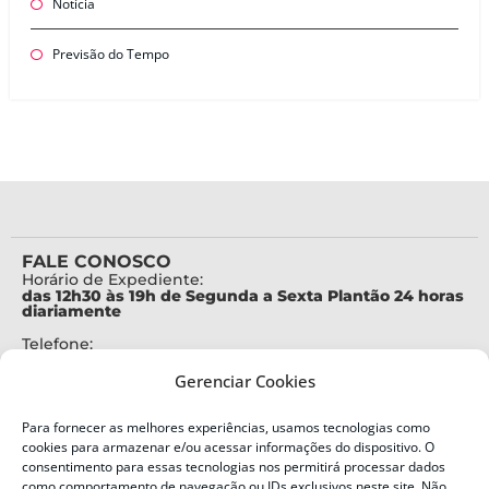
Notícia
Previsão do Tempo
FALE CONOSCO
Horário de Expediente:
das 12h30 às 19h de Segunda a Sexta Plantão 24 horas
diariamente
Telefone:
+55 (48) 3664-7000
Gerenciar Cookies
Emergência:
199
Para fornecer as melhores experiências, usamos tecnologias como
Alertas Defesa Civil:
cookies para armazenar e/ou acessar informações do dispositivo. O
SMS 40199
consentimento para essas tecnologias nos permitirá processar dados
como comportamento de navegação ou IDs exclusivos neste site. Não