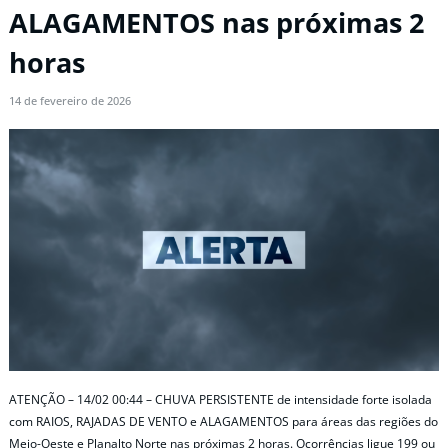
ALAGAMENTOS nas próximas 2
horas
14 de fevereiro de 2026
ATENÇÃO – 14/02 00:44 – CHUVA PERSISTENTE de intensidade forte isolada
com RAIOS, RAJADAS DE VENTO e ALAGAMENTOS para áreas das regiões do
Meio-Oeste e Planalto Norte nas próximas 2 horas. Ocorrências ligue 199 ou