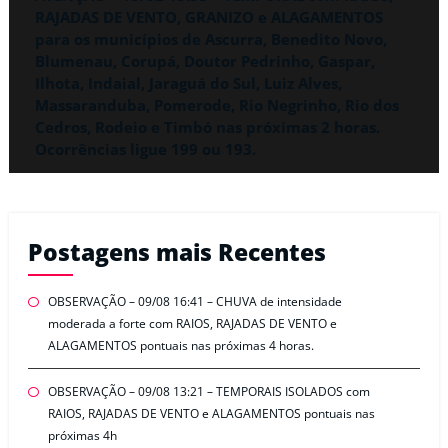
RAJADAS DE VENTO, GRANIZO e ALAGAMENTOS
para os municípios de Ascurra, Benedito Novo,
Blumenau, Corupá, Doutor Pedrinho, Gaspar,
Ilhota, Indaial, Jaraguá do Sul, Luiz Alves,
Massaranduba, Pomerode, Rio Negrinho, Rio dos
Cedros, Rodeio e Timbó nas próximas 2 horas.
Ocorrências ligue 199 ou 193.
Postagens mais Recentes
OBSERVAÇÃO – 09/08 16:41 – CHUVA de intensidade
moderada a forte com RAIOS, RAJADAS DE VENTO e
ALAGAMENTOS pontuais nas próximas 4 horas.
OBSERVAÇÃO – 09/08 13:21 – TEMPORAIS ISOLADOS com
RAIOS, RAJADAS DE VENTO e ALAGAMENTOS pontuais nas
próximas 4h