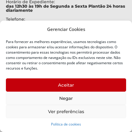
Horário de Expediente:
das 12h30 às 19h de Segunda a Sexta Plantão 24 horas
diariamente
Telefone:
+55 (48) 3664-7000
Gerenciar Cookies
Emergência:
199
Para fornecer as melhores experiências, usamos tecnologias como
Alertas Defesa Civil:
cookies para armazenar e/ou acessar informações do dispositivo. O
SMS 40199
consentimento para essas tecnologias nos permitirá processar dados
como comportamento de navegação ou IDs exclusivos neste site. Não
consentir ou retirar o consentimento pode afetar negativamente certos
ENDEREÇO
Defesa Civil do Estado de Santa Catarina
recursos e funções.
Av. Ivo Silveira, nº 2320
Bairro:
Aceitar
Capoeiras, Florianópolis, SC
CEP:
Negar
88085-001
Política de Privacidade
Ver preferências
Política de cookies